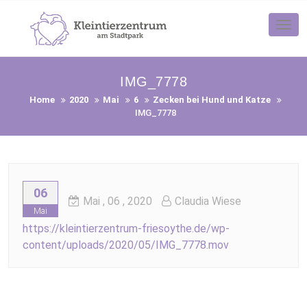
Skip
to
Tog
nav
content
IMG_7778
Home
2020
Mai
6
Zecken bei Hund und Katze
IMG_7778
06
Mai
, 06 ,
2020
Claudia Wiese
Mai
https://kleintierzentrum-friesoythe.de/wp-
content/uploads/2020/05/IMG_7778.mov