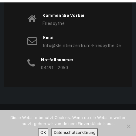
Kommen Sie Vorbei
Friesoythe
Email
Info@kleintierzentrum-Friesoythe.de
Notfallnummer
04491 - 2050
Copyright © All Rights Reserved. 2026
Diese Website benutzt Cookies. Wenn du die Website weiter
Proudly powered by WordPress
|
Theme:
BetterHealth
by
nutzt, gehen wir von deinem Einverständnis aus.
CanyonThemes
.
OK
Datenschutzerklärung