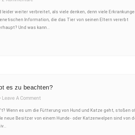
Erbkrankheiten
leider weiter verbreitet, als viele denken, denn viele Erkrankunge
Beim
enetischen Information, die das Tier von seinen Eltern vererbt
Hund
berhaupt? Und was kann…
bt es zu beachten?
Leave A Comment
On
Welpenfütterung
t? Wenn es um die Fütterung von Hund und Katze geht, stoßen o
–
le neue Besitzer von einem Hunde- oder Katzenwelpen sind von d
Was
siv…
Gibt
Es