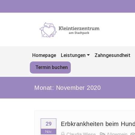
Skip
to
content
Homepage
Leistungen
Zahngesundheit
Termin buchen
Monat:
November 2020
29
Erbkrankheiten beim Hun
Nov.
Claudia Wiese
Allgemein