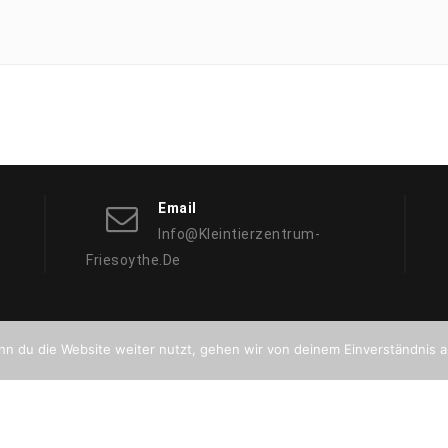
Zu
Beachten?
Email
Info@kleintierzentrum-
Friesoythe.de
n du die Website weiter nutzt, gehen wir von deinem Einverständnis a
Proudly powered by 