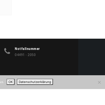
Notfallnummer
04491 - 2050
us.
OK
Datenschutzerklärung
WordPress
|
Theme:
BetterHealth
by
CanyonThemes
.