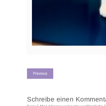
Beitragsnavigation
Previous
Previous
post:
Schreibe einen Komment