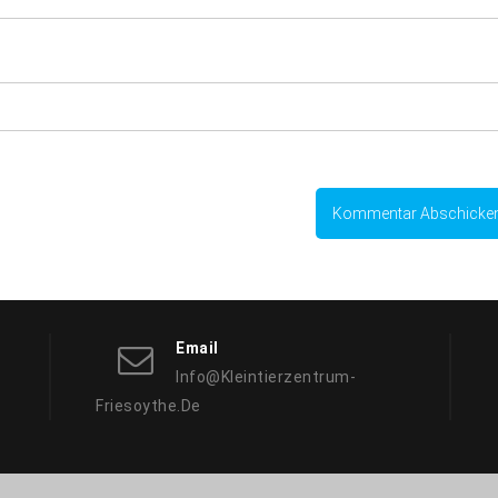
Email
Info@kleintierzentrum-
Friesoythe.de