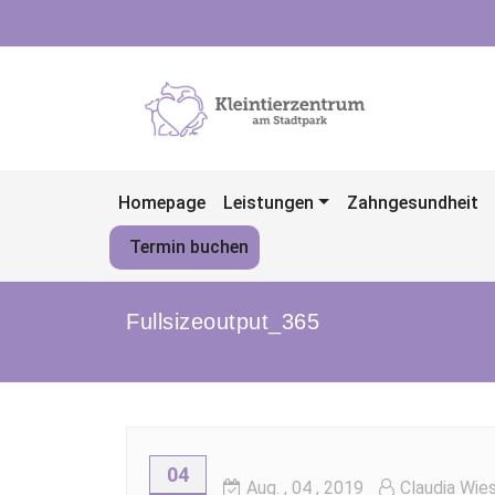
Skip
to
content
Homepage
Leistungen
Zahngesundheit
Termin buchen
Fullsizeoutput_365
04
Aug.
, 04 ,
2019
Claudia Wie