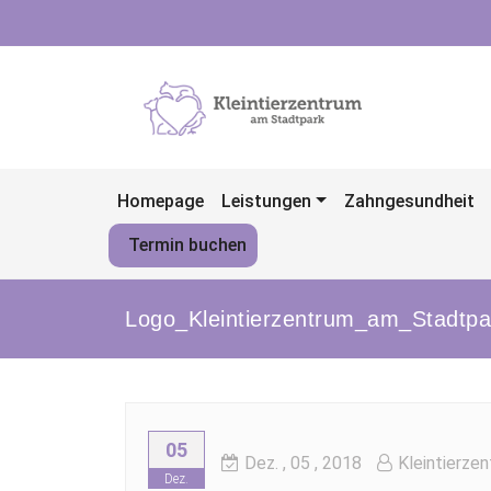
Skip
to
content
Homepage
Leistungen
Zahngesundheit
Termin buchen
Logo_Kleintierzentrum_am_Stadtp
05
Dez.
, 05 ,
2018
Kleintierze
Dez.