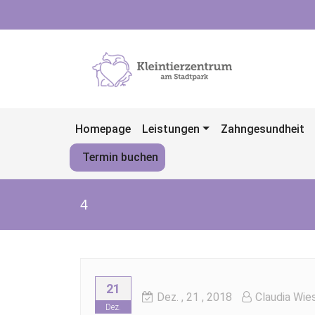
Skip
to
content
Homepage
Leistungen
Zahngesundheit
Termin buchen
4
21
Dez.
, 21 ,
2018
Claudia Wie
Dez.