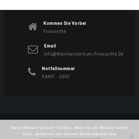
Kommen Sie Vorbei
Friesoythe
Email
Info@kleintierzentrum-Friesoythe.de
Notfallnummer
04491 - 2050
Copyright © All Rights Reserved. 2026
Diese Website benutzt Cookies. Wenn du die Website weiter
Proudly powered by WordPress
|
Theme:
BetterHealth
by
nutzt, gehen wir von deinem Einverständnis aus.
CanyonThemes
.