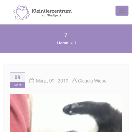
Skip
to
Tog
nav
content
7
Home
7
09
März
, 09 ,
2019
Claudia Wiese
März