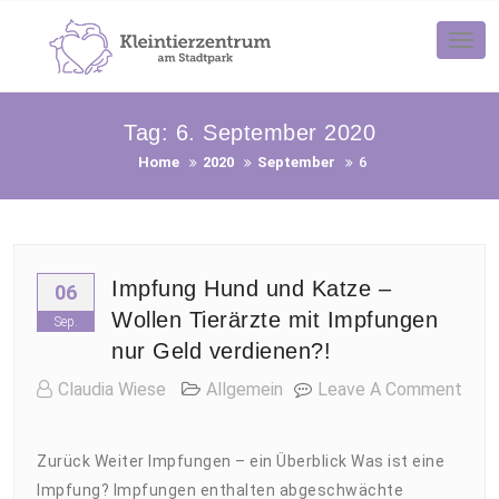
Skip
to
Tog
nav
content
Tag:
6. September 2020
Home
2020
September
6
Impfung Hund und Katze –
06
Wollen Tierärzte mit Impfungen
Sep.
nur Geld verdienen?!
Claudia Wiese
Allgemein
Leave A Comment
On
Impfung
Zurück Weiter Impfungen – ein Überblick Was ist eine
Hund
Impfung? Impfungen enthalten abgeschwächte
Und