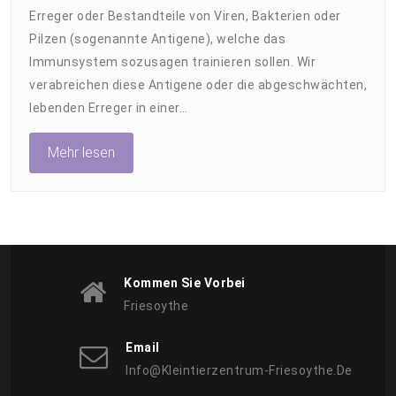
Erreger oder Bestandteile von Viren, Bakterien oder
Katze
–
Pilzen (sogenannte Antigene), welche das
Wollen
Immunsystem sozusagen trainieren sollen. Wir
Tierärzte
verabreichen diese Antigene oder die abgeschwächten,
Mit
lebenden Erreger in einer…
Impfungen
Nur
Mehr lesen
Geld
Verdienen?!
Kommen Sie Vorbei
Friesoythe
Email
Info@kleintierzentrum-Friesoythe.de